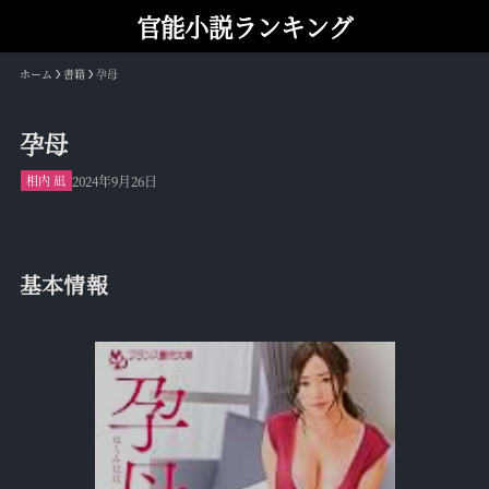
官能小説ランキング
ホーム
書籍
孕母
孕母
相内 凪
2024年9月26日
基本情報