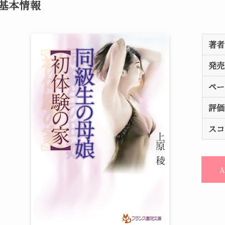
基本情報
著者
発売
ペー
評価
スコ