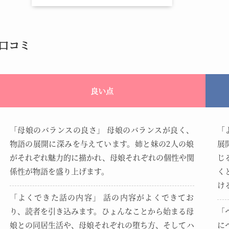
口コミ
良い点
「母娘のバランスの良さ」 母娘のバランスが良く、
「
物語の展開に深みを与えています。姉と妹の2人の娘
展
がそれぞれ魅力的に描かれ、母娘それぞれの個性や関
じ
係性が物語を盛り上げます。
く
け
「よくできた話の内容」 話の内容がよくできてお
り、読者を引き込みます。ひょんなことから始まる母
「
娘との同居生活や、母娘それぞれの堕ち方、そしてハ
に