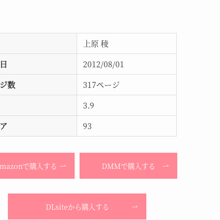
上原 稜
日
2012/08/01
ジ数
317ページ
3.9
ア
93
Amazonで購入する
DMMで購入する
DLsiteから購入する