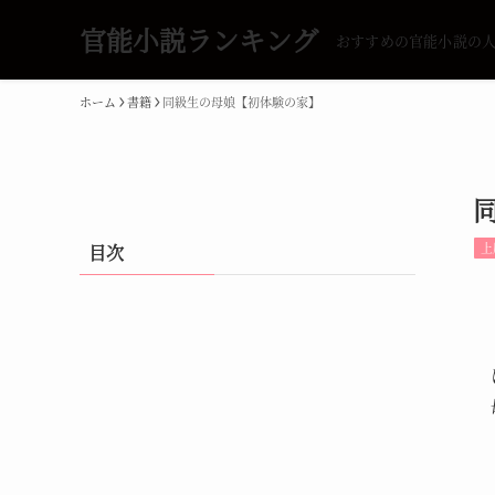
官能小説ランキング
おすすめの官能小説の
ホーム
書籍
同級生の母娘【初体験の家】
上
目次