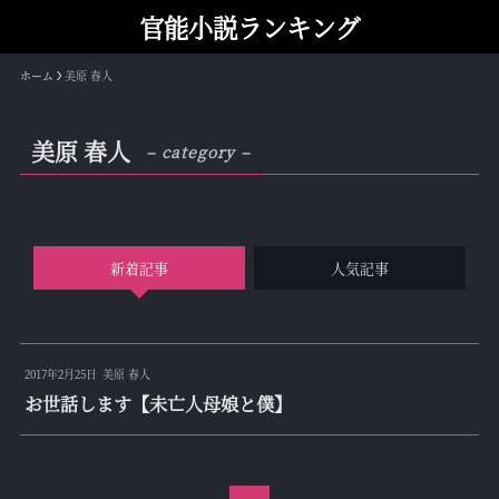
官能小説ランキング
ホーム
美原 春人
美原 春人
– category –
新着記事
人気記事
2017年2月25日
美原 春人
お世話します【未亡人母娘と僕】