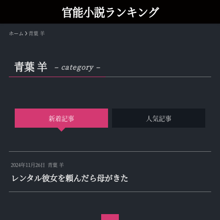
官能小説ランキング
ホーム
青葉 羊
青葉 羊
– category –
新着記事
人気記事
2024年11月26日
青葉 羊
レンタル彼女を頼んだら母がきた