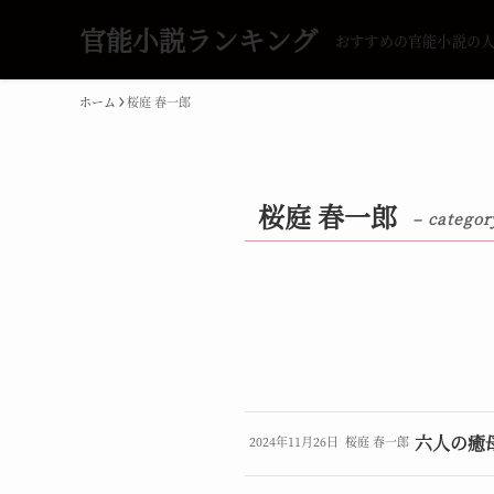
官能小説ランキング
おすすめの官能小説の
ホーム
桜庭 春一郎
桜庭 春一郎
– categor
六人の癒
2024年11月26日
桜庭 春一郎