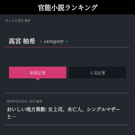
官能小説ランキング
ホーム
高宮 柚希
高宮 柚希
– category –
新着記事
人気記事
2024年11月26日
高宮 柚希
おいしい地方異動: 女上司、未亡人、シングルマザー
と…