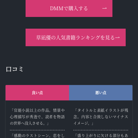
DMMで購入する
草凪優の人気書籍ランキングを見る
口コミ
良い点
悪い点
「官能小説以上の作品。情景や
「タイトルと表紙イラストが残
心理描写が秀逸で、読者を物語
念。内容と合致しないマイナス
の世界へ没入させる。」
イメージ。」
「感動のラストシーン。恋をし
「盛り上がりに欠ける部分もあ