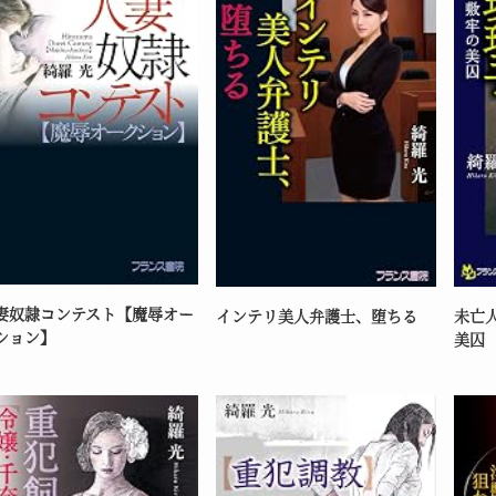
妻奴隷コンテスト【魔辱オー
インテリ美人弁護士、堕ちる
未亡
ション】
美囚