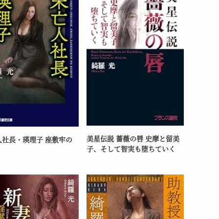
美星伝説 薔薇の唇 史摩と留美
人社長・瑛理子 座敷牢の
子、そして智実も堕ちていく