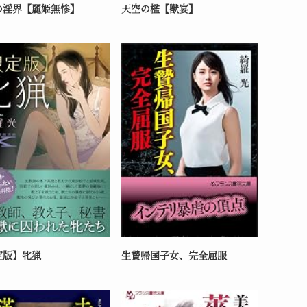
の淫界【麗姫無惨】
天空の檻【獣宴】
定版】牝猟
生贄帰国子女、完全屈服