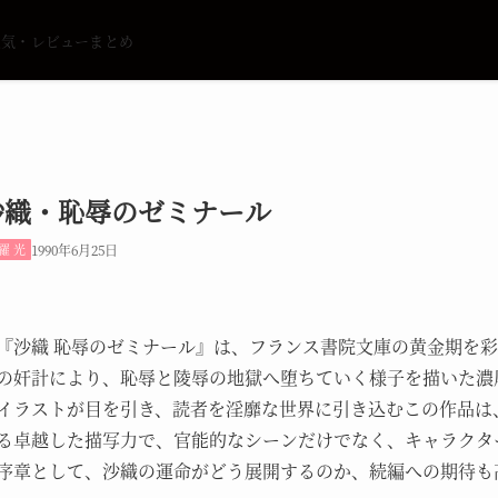
人気・レビューまとめ
沙織・恥辱のゼミナール
羅 光
1990年6月25日
『沙織 恥辱のゼミナール』は、フランス書院文庫の黄金期を
の奸計により、恥辱と陵辱の地獄へ堕ちていく様子を描いた濃
イラストが目を引き、読者を淫靡な世界に引き込むこの作品は
る卓越した描写力で、官能的なシーンだけでなく、キャラクタ
序章として、沙織の運命がどう展開するのか、続編への期待も