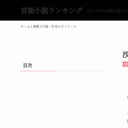
官能小説ランキング
おすすめの官能小説の
ホーム
書籍
沙織・恥辱のゼミナール
綺
目次