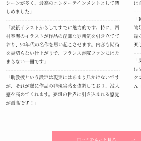
シーンが多く、最高のエンターテインメントとして楽
は
しめました」
「
「表紙イラストからしてすでに魅力的です。特に、西
物
村春海のイラストが作品の淫靡な雰囲気を引き立てて
端
おり、90年代の名作を思い起こさせます。内容も期待
楽
を裏切らない仕上がりで、フランス書院ファンにはた
「
まらない一冊です」
は
「助教授という設定は現実にはあまり見かけないです
ク
が、それが逆に作品の非現実感を強調しており、没入
ん
感を高めてくれます。妄想の世界に引き込まれる感覚
が最高です！」
口コミをもっと見る