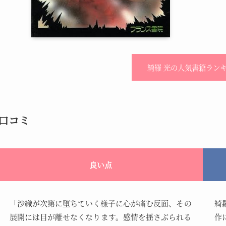
綺羅 光の人気書籍ラン
口コミ
良い点
「沙織が次第に堕ちていく様子に心が痛む反面、その
綺
展開には目が離せなくなります。感情を揺さぶられる
作