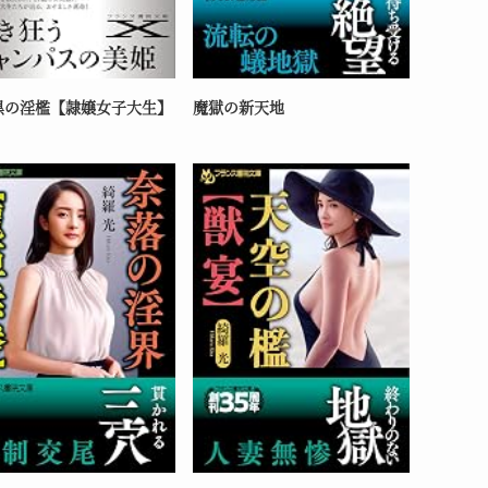
黒の淫檻【隷嬢女子大生】
魔獄の新天地