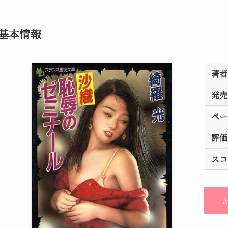
基本情報
著者
発売
ペー
評価
スコ