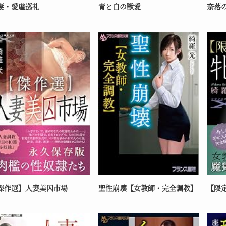
妻・愛虐巡礼
青と白の獣愛
奈落
傑作選】人妻美囚市場
聖性崩壊【女教師・完全調教】
【限