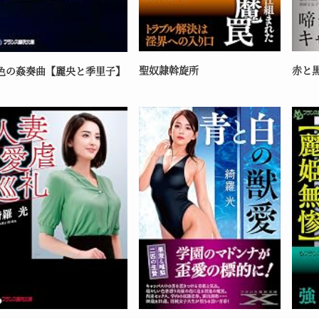
聖奴隷斡旋所
赤と
色の姦奏曲【麗央と季里子】