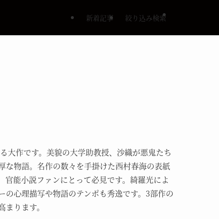
新着記事
絞り込み検索
彩る大作です。美貌の大学助教授、沙織が悪鬼たち
厚な物語。名作の数々を手掛けた西村春海の表紙
、官能小説ファンにとって必見です。綺羅光によ
ーの心理描写や物語のテンポも秀逸です。3部作の
高まります。